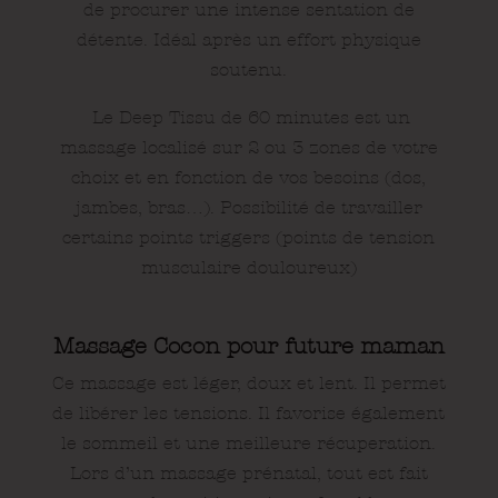
de procurer une intense sentation de
détente. Idéal après un effort physique
soutenu.
Le Deep Tissu de 60 minutes est un
massage localisé sur 2 ou 3 zones de votre
choix et en fonction de vos besoins (dos,
jambes, bras…). Possibilité de travailler
certains points triggers (points de tension
musculaire douloureux)
Massage Cocon pour future maman
Ce massage est léger, doux et lent. Il permet
de libérer les tensions. Il favorise également
le sommeil et une meilleure récuperation.
Lors d’un massage prénatal, tout est fait