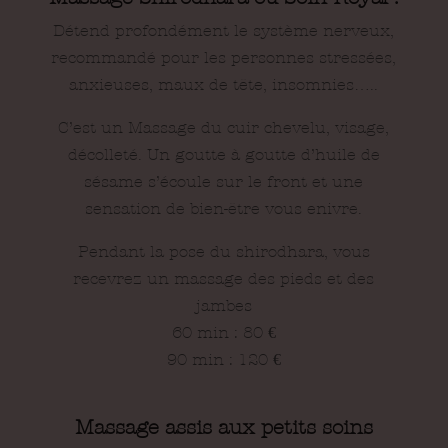
Détend profondément le système nerveux,
recommandé pour les personnes stressées,
anxieuses, maux de tête, insomnies…..
C’est un Massage du cuir chevelu, visage,
décolleté. Un goutte à goutte d’huile de
sésame s’écoule sur le front et une
sensation de bien-être vous enivre.
Pendant la pose du shirodhara, vous
recevrez un massage des pieds et des
jambes
60 min : 80
€
90 min : 120
€
Massage assis aux petits soins