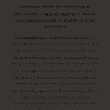
Important : merci de venir en tenue
décontractée ( legging, jogging, et haut en
coton manche courte ou longue pour les
plus frileux
Le massage assis Aux Petits Soins
est un
massage que l’on
reçoit
assis sur une chaise
ergonomique. Je vous propose un mélange
de différentes techniques du massage assis
dit le « amma » (calmer par le toucher). C’est
un massage musculaire du dos, du crâne,
des bras et des mains, avec de nombreuses
pressions, acupressions, percussions, ainsi
que des balayages et du Shirotchampi (Shiro
: tête, Champi : massage), qui est un
massage complet du cuir chevelu avec des