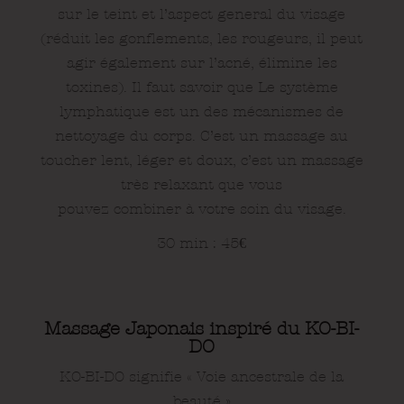
sur le teint et l’aspect general du visage
(réduit les gonflements, les rougeurs, il peut
agir également sur l’acné, élimine les
toxines). Il faut savoir que Le système
lymphatique est un des mécanismes de
nettoyage du corps. C’est un massage au
toucher lent, léger et doux, c’est un massage
très relaxant que vous
pouvez combiner à votre soin du visage.
30 min : 45
€
Massage Japonais inspiré du KO-BI-
DO
KO-BI-DO signifie « Voie ancestrale de la
beauté »