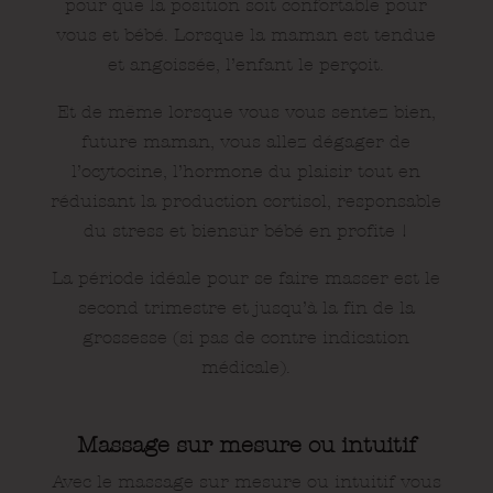
pour que la position soit confortable pour
vous et bébé. Lorsque la maman est tendue
et angoissée, l’enfant le perçoit.
Et de même lorsque vous vous sentez bien,
future maman, vous allez dégager de
l’ocytocine, l’hormone du plaisir tout en
réduisant la production cortisol, responsable
du stress et biensûr bébé en profite !
La période idéale pour se faire masser est le
second trimestre et jusqu’à la fin de la
grossesse (si pas de contre indication
médicale).
Massage sur mesure ou intuitif
Avec le massage sur mesure ou intuitif vous