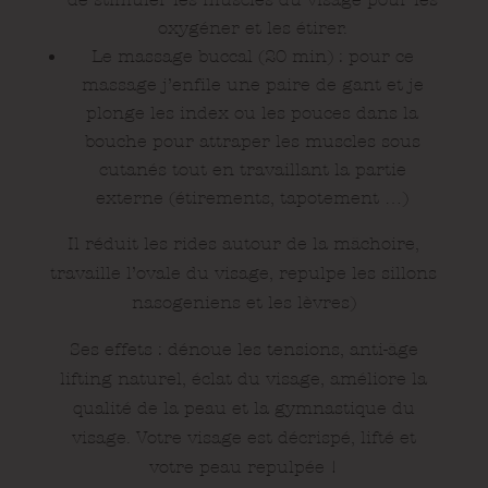
oxygéner et les étirer.
Le massage buccal (20 min) : pour ce
massage j’enfile une paire de gant et je
plonge les index ou les pouces dans la
bouche pour attraper les muscles sous
cutanés tout en travaillant la partie
externe (étirements, tapotement …)
Il réduit les rides autour de la mâchoire,
travaille l’ovale du visage, repulpe les sillons
nasogeniens et les lèvres)
Ses effets : dénoue les tensions, anti-âge
lifting naturel, éclat du visage, améliore la
qualité de la peau et la gymnastique du
visage. Votre visage est décrispé, lifté et
votre peau repulpée !