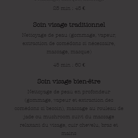
25 min : 45
€
Soin visage traditionnel
Nettoyage de peau (gommage, vapeur,
extraction de comédons si nécessaire,
massage, masque)
45 min : 60
€
Soin visage bien-être
Nettoyage de peau en profondeur
(gommage, vapeur et extraction des
comédons si besoin), massage au rouleau de
jade ou mushroom suivi du massage
relaxant
du visage, cuir chevelu, bras et
mains