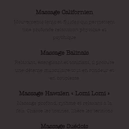
Massage Californien
Mouvements lents et fluides qui permettent
une profonde relaxation physique et
psychique
Massage Balinais
Relaxant, énergisant et tonifiant, il procure
une détente musculaire tout en rondeur et
en souplesse
Massage Hawaïen « Lomi Lomi »
Massage profond, rythmé et relaxant à la
fois. Chasse les toxines, libère les tensions
Massage Suédois