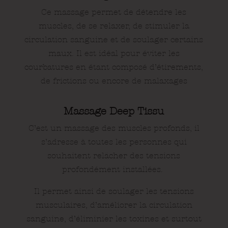
Ce massage permet de détendre les
muscles, de se relaxer, de stimuler la
circulation sanguine et de soulager certains
maux. Il est idéal pour éviter les
courbatures en étant composé d’étirements,
de frictions ou encore de malaxages
Massage Deep Tissu
C’est un massage des muscles profonds, il
s’adresse à toutes les personnes qui
souhaitent relâcher des tensions
profondément installées.
Il permet ainsi de soulager les tensions
musculaires, d’améliorer la circulation
sanguine, d’éliminier les toxines et surtout