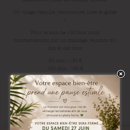
Un visage repulpé, restructuré, lissé et galbé
!
Pour le soin de 120 min nous
commencerons par un massage relaxant du
dos et des bras
90 min : 130
€
120 min : 160
€
Des réductions en
choisissant nos forfaits