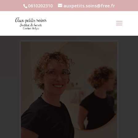
0610202310
auxpetits.soins@free.fr