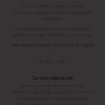
Vos traits seront détendus, le teint
lumineux, une peau hydratée, repulpée et
detoxifiée.
Ce massage débutera par une relaxation
globale du visage, décolleté, nuque et bras.
Une véritable détente du corps et de l’esprit
…
90 min : 130
€
Le soin signature
Ce soin sur mesure est le soin par
excellence : g
ommage, application de sérum
adapté, massage avec des techniques
facialistes et
pose de masque tenseur