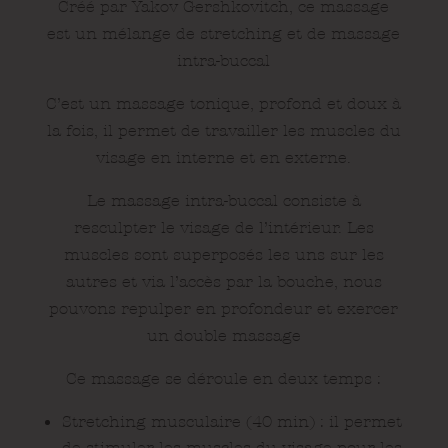
Créé par Yakov Gershkovitch, ce massage
est un mélange de stretching et de massage
intra-buccal
C’est un massage tonique, profond et doux à
la fois, il permet de travailler les muscles du
visage en interne et en externe.
Le massage intra-buccal consiste à
resculpter le visage de l’intérieur. Les
muscles sont superposés les uns sur les
autres et via l’accès par la bouche, nous
pouvons repulper en profondeur et exercer
un double massage
Ce massage se déroule en deux temps :
Stretching musculaire (40 min) : il permet
de stimuler les muscles du visage pour les