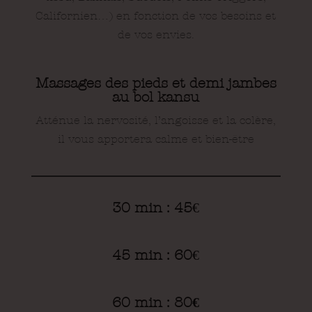
Californien…) en fonction de vos besoins et
de vos envies.
Massages des pieds et demi jambes
au bol kansu
Atténue la nervosité, l’angoisse et la colère,
i
l vous apportera calme et bien-être
30 min : 45
€
45 min : 60
€
60 min : 80
€