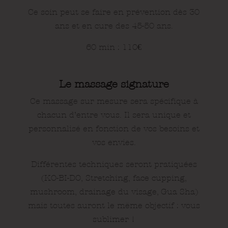
Ce soin peut se faire en prévention dès 30
ans et en cure des 45-50 ans.
60 min : 110
€
Le massage signature
Ce massage sur mesure sera spécifique à
chacun d’entre vous. Il sera unique et
personnalisé en fonction de vos besoins et
vos envies.
Différentes techniques seront pratiquées
(KO-BI-DO, Stretching, face cupping,
mushroom, drainage du visage, Gua Sha)
mais toutes auront le même objectif : vous
sublimer !