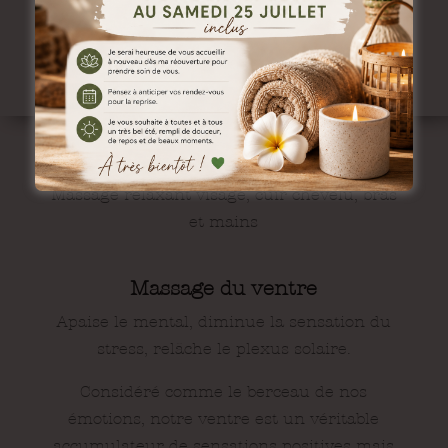
Massages ciblés
Massage douceur
Massage relaxant visage, cuir chevelu, bras
et mains
Massage du ventre
Apaise le mental, diminue la sensation du
stress, relâche le plexus solaire.
Considéré comme le berceau de nos
émotions, notre ventre est un véritable
accumulateur de sensations positives mais