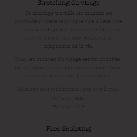
Stretching du visage
Ce
massage travaille les muscles en
profondeur.
Cette technique vise à détendre
les muscles hyperactifs qui s’affaiblissent
avec le temps,
qui sont soumis aux
crispations de la vie.
Tous les muscles du visage seront chauffés,
étirés, stretchés du décolleté au front.
Votre
visage sera détendu, lissé et apaisé.
Massage anti-relâchement par excellence.
60 min : 80
€
75 min : 100
€
Face Sculpting